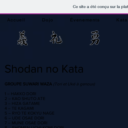
Ce site a été conçu sur la pla
Accueil
Dojo
Évenements
Kata
Shodan no Kata
GROUPE SUWARI WAZA
(Tori et Uké à genoux)
1 – HAKKO DORI
2 – KAO SHUTO ATE
3 – HIZA GATAME
4 – TE KAGAMI
5 – RYO TE KOKYU NAGE
6 – UDE OSAE DORI
7 – MUNE OSAE DORI
8 – SHOMEN UCHI KOMI DORI